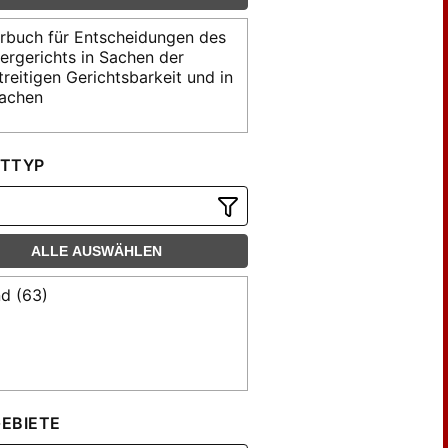
rbuch für Entscheidungen des
rgerichts in Sachen der
treitigen Gerichtsbarkeit und in
sachen
TTYP
ALLE AUSWÄHLEN
d (63)
EBIETE