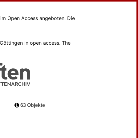
en im Open Access angeboten. Die
B Göttingen in open access. The
63 Objekte