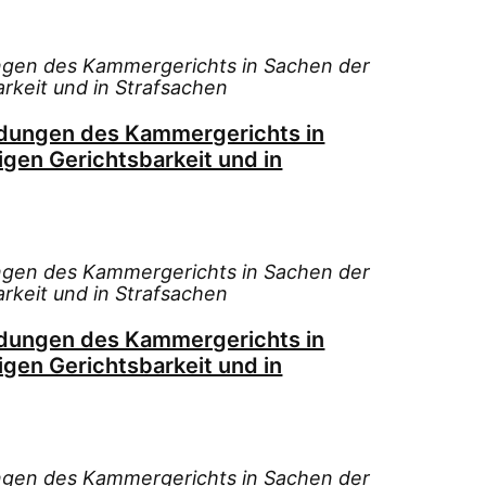
ngen des Kammergerichts in Sachen der
arkeit und in Strafsachen
idungen des Kammergerichts in
igen Gerichtsbarkeit und in
ngen des Kammergerichts in Sachen der
arkeit und in Strafsachen
idungen des Kammergerichts in
igen Gerichtsbarkeit und in
ngen des Kammergerichts in Sachen der