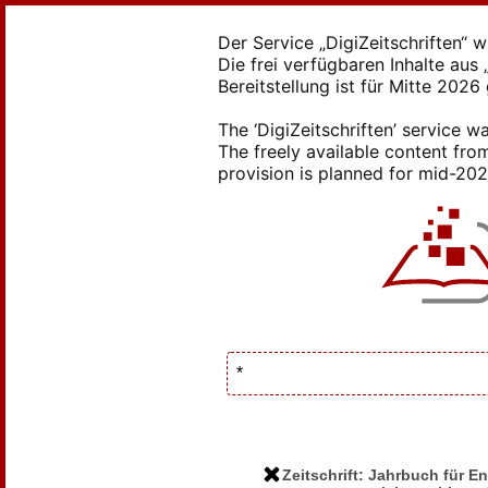
Der Service „DigiZeitschriften“ 
Die frei verfügbaren Inhalte au
Bereitstellung ist für Mitte 2026
The ‘DigiZeitschriften’ service
The freely available content from
provision is planned for mid-2026
Zeitschrift: Jahrbuch für 