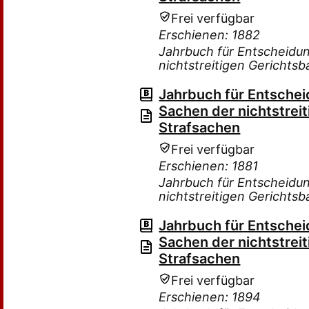
Frei verfügbar
Erschienen: 1882
Jahrbuch für Entscheidu
nichtstreitigen Gerichtsb
Jahrbuch für Entsche
Sachen der nichtstreit
Strafsachen
Frei verfügbar
Erschienen: 1881
Jahrbuch für Entscheidu
nichtstreitigen Gerichtsb
Jahrbuch für Entsche
Sachen der nichtstreit
Strafsachen
Frei verfügbar
Erschienen: 1894