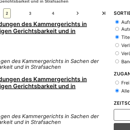
 Gerichtsbarkeit und in Strafsachen
SORTI
2
3
4
Aufs
idungen des Kammergerichts in
Auto
igen Gerichtsbarkeit und in
Tite
Verl
Verö
ngen des Kammergerichts in Sachen der
Ban
arkeit und in Strafsachen
ZUGA
idungen des Kammergerichts in
Frei
igen Gerichtsbarkeit und in
Alle
ZEITS
ngen des Kammergerichts in Sachen der
arkeit und in Strafsachen