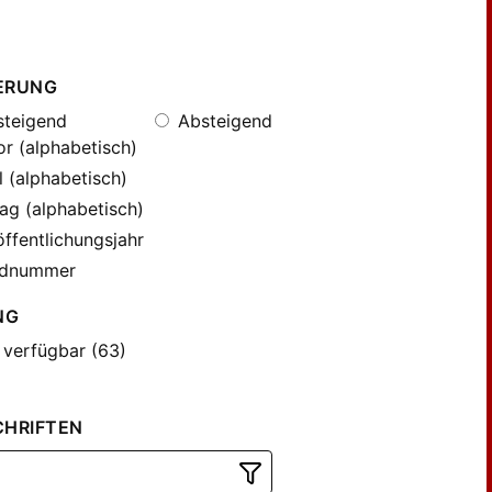
ERUNG
teigend
Absteigend
r (alphabetisch)
l (alphabetisch)
ag (alphabetisch)
ffentlichungsjahr
dnummer
NG
 verfügbar (63)
CHRIFTEN