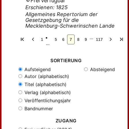
Frei verfügbar
Erschienen: 1825
Allgemeines Repertorium der
Gesetzgebung für die
Mecklenburg-Schwerinschen Lande
…
1
5
6
7
8
9
117
…
SORTIERUNG
Aufsteigend
Absteigend
Autor (alphabetisch)
Titel (alphabetisch)
Verlag (alphabetisch)
Veröffentlichungsjahr
Bandnummer
ZUGANG