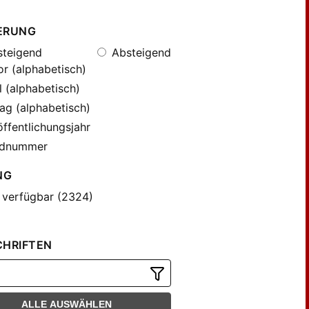
ERUNG
teigend
Absteigend
r (alphabetisch)
l (alphabetisch)
ag (alphabetisch)
ffentlichungsjahr
dnummer
NG
 verfügbar (2324)
CHRIFTEN
ALLE AUSWÄHLEN