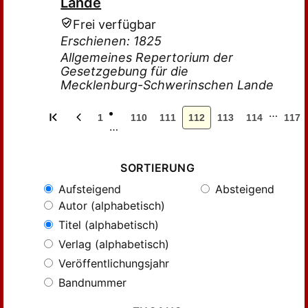
Lande
Frei verfügbar
Erschienen: 1825
Allgemeines Repertorium der
Gesetzgebung für die
Mecklenburg-Schwerinschen Lande
…
1
110
111
112
113
114
117
…
SORTIERUNG
Aufsteigend
Absteigend
Autor (alphabetisch)
Titel (alphabetisch)
Verlag (alphabetisch)
Veröffentlichungsjahr
Bandnummer