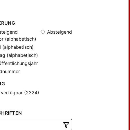
ERUNG
teigend
Absteigend
r (alphabetisch)
l (alphabetisch)
ag (alphabetisch)
ffentlichungsjahr
dnummer
NG
 verfügbar (2324)
CHRIFTEN