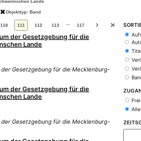
chwerinschen Lande
Objekttyp: Band
…
SORTI
110
111
112
113
117
Aufs
ium der Gesetzgebung für die
Auto
nschen Lande
Tite
Verl
Verö
 der Gesetzgebung für die Mecklenburg-
Ban
ium der Gesetzgebung für die
ZUGA
nschen Lande
Frei
Alle
 der Gesetzgebung für die Mecklenburg-
ZEITS