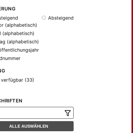
ERUNG
teigend
Absteigend
r (alphabetisch)
l (alphabetisch)
ag (alphabetisch)
ffentlichungsjahr
dnummer
NG
 verfügbar (33)
CHRIFTEN
ALLE AUSWÄHLEN