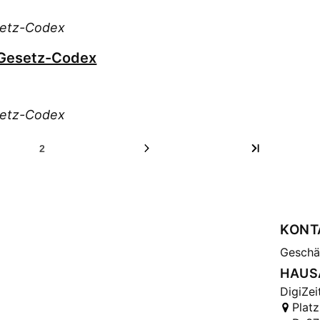
setz-Codex
 Gesetz-Codex
setz-Codex
2
KONT
Geschäf
HAUS
DigiZei
Platz