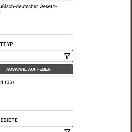
ußisch-deutscher Gesetz-
x
TTYP
AUSWAHL AUFHEBEN
d (33)
EBIETE