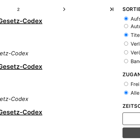
SORTI
2
Aufs
 Gesetz-Codex
Auto
Tite
Verl
Verö
setz-Codex
Ban
 Gesetz-Codex
ZUGA
Frei
Alle
setz-Codex
ZEITS
 Gesetz-Codex