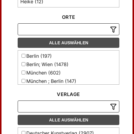
Heike (12)
Boesler [u.a.], Dorothee (12)
ORTE
Boeyng [u.a.], Ulrich (25)
Brandel, Sven (10)
Brandl, Martin (13)
Breuer, Tilmann (27)
ALLE AUSWÄHLEN
Brülls, Holger (23)
Berlin (197)
Börsch-Supan, Eva (19)
Berlin; Wien (1478)
Caspary, Hans (10)
München (602)
Curman, Sigurd (10)
München ; Berlin (147)
Davydov, Dimitrij (10)
München; Berlin (1759)
Demus, Otto (11)
VERLAGE
München;Berlin (297)
Findeisen, Peter (32)
Wien und Berlin (175)
Fink, Alexandra (12)
Fischer , Manfred F. (22)
ALLE AUSWÄHLEN
Fischer, Manfred F. (43)
Deutscher Kunstverlag (2907)