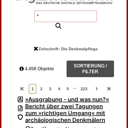
Zeitschrift: Die Denkmalpflege
SORTIERUNG /
4.458 Objekte
FILTER
…
1
2
3
4
5
223
»Ausgrabung - und was nun?«
Bericht über zwei Tagungen
zum »richtigen Umgang« mit
archäologischen Denkmälern