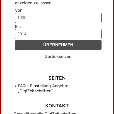
anzeigen zu lassen.
Hassler, Uta (15)
Von
Hess, Toni (10)
Hesse, Frank Pieter (40)
Bis
Heuter, Christoph (15)
Himen, Helga; Walter, Uli (23)
Hubel , Achim (10)
ÜBERNEHMEN
Huyer , Michael; Krienke , Dieter; Weber
, Ulrike (10)
Zurücksetzen
Höhmann , Rolf (15)
Hörmann, H. (11)
Jacobs, Joachim G. (21)
SEITEN
Jagiellak, Anna (11)
FAQ - Einstellung Angebot
Karg, Detlef (16)
„DigiZeitschriften“
Kaspar, Fred (25)
Keibel, Fritz (26)
KONTAKT
Kerkhoff , Ulrich (15)
Geschäftsstelle DigiZeitschriften