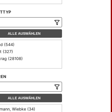
TTYP
ALLE AUSWÄHLEN
d (544)
t (327)
trag (28108)
REN
ALLE AUSWÄHLEN
ann, Wiebke (34)