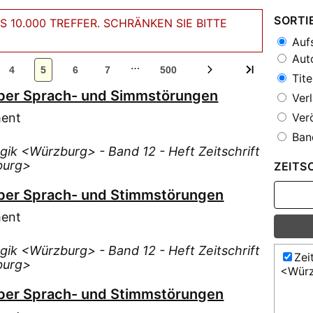
SORTI
 10.000 TREFFER. SCHRÄNKEN SIE BITTE
Aufs
Auto
…
4
5
6
7
500
Tite
ber Sprach- und Simmstörungen
Verl
ment
Verö
Ban
ogik <Würzburg> - Band 12 - Heft Zeitschrift
burg>
ZEITS
ber Sprach- und Stimmstörungen
ment
ogik <Würzburg> - Band 12 - Heft Zeitschrift
Zei
burg>
<Wür
ber Sprach- und Stimmstörungen