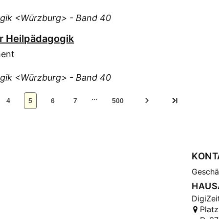
Nol
gogik <Würzburg> - Band 40
Nor
Ort
ür Heilpädagogik
Ort
ment
Pie
Pitt
gogik <Würzburg> - Band 40
Poh
…
Rat
4
5
6
7
500
Reb
Rei
Rei
Ric
KONT
Roh
Geschäf
San
HAUS
Sch
DigiZei
Platz
Sch