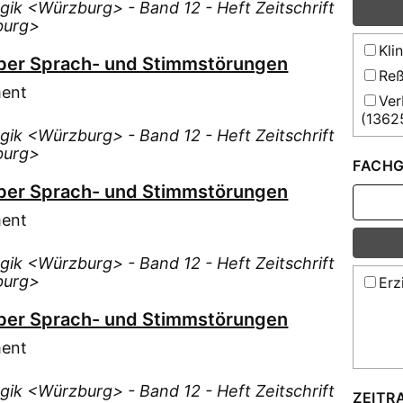
ogik <Würzburg> - Band 12 - Heft Zeitschrift
Cra
burg>
Dit
Kli
ber Sprach- und Stimmstörungen
Dix
Reß
Dör
ment
Ver
Ebe
(1362
ogik <Würzburg> - Band 12 - Heft Zeitschrift
Ell
Ver
burg>
E.V. (
FACHG
Fis
Ver
ber Sprach- und Stimmstörungen
Geh
e. V. 
Ger
ment
Ver
Wienk
e.V. (
Goe
ogik <Würzburg> - Band 12 - Heft Zeitschrift
W. 
burg>
Erz
Gro
vds
Gru
Behin
ber Sprach- und Stimmstörungen
Hae
ment
Ham
Hee
ogik <Würzburg> - Band 12 - Heft Zeitschrift
ZEITR