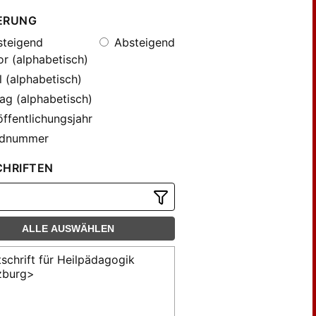
ERUNG
teigend
Absteigend
r (alphabetisch)
l (alphabetisch)
ag (alphabetisch)
ffentlichungsjahr
dnummer
CHRIFTEN
ALLE AUSWÄHLEN
tschrift für Heilpädagogik
zburg>