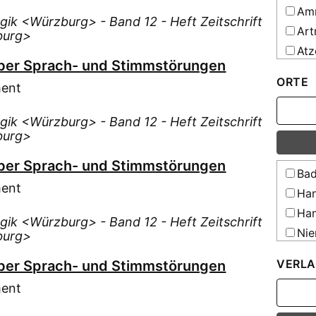
Amr
ogik <Würzburg> - Band 12 - Heft Zeitschrift
Art
burg>
Atz
ber Sprach- und Stimmstörungen
Bac
ORTE
ment
Bac
Bar
ogik <Würzburg> - Band 12 - Heft Zeitschrift
Beg
burg>
Ber
ber Sprach- und Stimmstörungen
Ble
Bad
ment
Bor
Han
Bra
Han
ogik <Würzburg> - Band 12 - Heft Zeitschrift
Bre
Nie
burg>
Bri
Nie
VERLA
ber Sprach- und Stimmstörungen
Bus
ment
Böh
Bürl