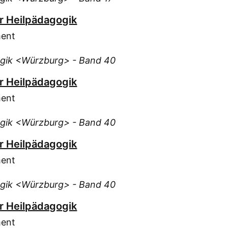
Kul
Las
ür Heilpädagogik
Len
ment
Les
gogik <Würzburg> - Band 40
Lic
Lug
ür Heilpädagogik
Mas
ment
Mas
Mat
gogik <Würzburg> - Band 40
Mer
ür Heilpädagogik
Mer
ment
Moo
Mys
gogik <Würzburg> - Band 40
Möc
Mül
ür Heilpädagogik
Nei
ment