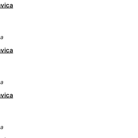
vica
ca
vica
ca
vica
ca