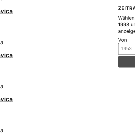
ZEITR
vica
Wählen 
1998 u
anzeige
Von
ca
vica
ca
vica
ca