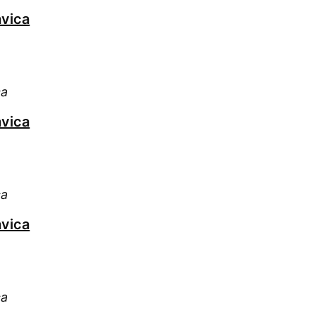
vica
ca
vica
ca
vica
ca