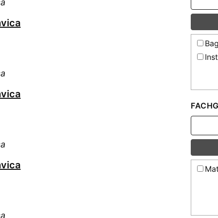
ca
vica
Bag
Ins
ca
vica
FACHG
ca
vica
Mat
ca