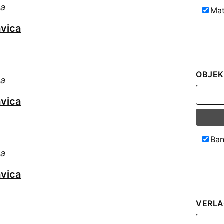
ca
Mat
vica
OBJEK
ca
vica
Ban
ca
vica
VERLA