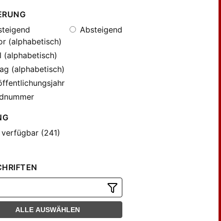
ERUNG
teigend
Absteigend
r (alphabetisch)
l (alphabetisch)
ag (alphabetisch)
ffentlichungsjahr
dnummer
NG
 verfügbar (241)
CHRIFTEN
ALLE AUSWÄHLEN