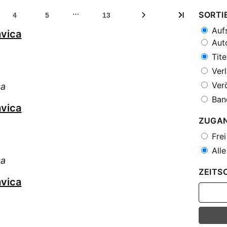
…
SORTI
4
5
13
Aufs
vica
Auto
Tite
Verl
Verö
ca
Ban
vica
ZUGA
Frei
Alle
ca
ZEITS
vica