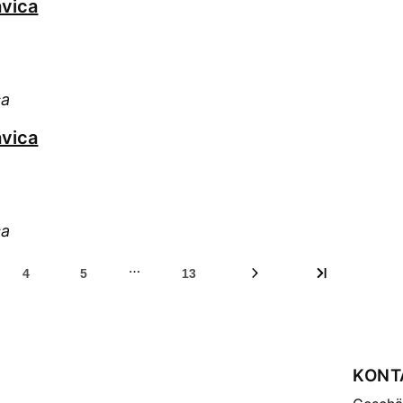
vica
ca
vica
ca
…
4
5
13
KONT