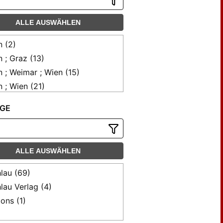
ALLE AUSWÄHLEN
n (2)
n ; Graz (13)
n ; Weimar ; Wien (15)
n ; Wien (21)
n [u.a.] (13)
GE
n; Weimar; Wien (6)
burg Lahn (1)
ster ; Köln (2)
ALLE AUSWÄHLEN
mar (2)
n (2)
lau (69)
lau Verlag (4)
ons (1)