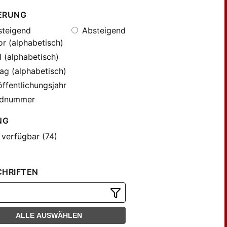
ERUNG
teigend
Absteigend
r (alphabetisch)
l (alphabetisch)
ag (alphabetisch)
ffentlichungsjahr
dnummer
NG
 verfügbar (74)
CHRIFTEN
ALLE AUSWÄHLEN