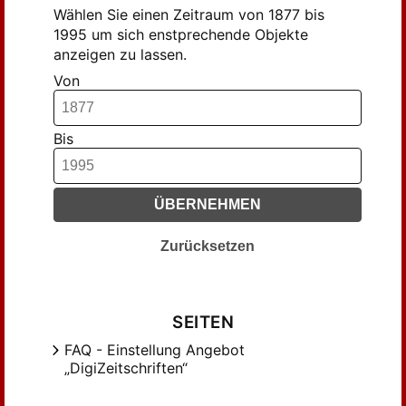
Gessner, E. (191)
Wählen Sie einen Zeitraum von 1877 bis
Gier, Albert (1106)
1995 um sich enstprechende Objekte
anzeigen zu lassen.
Giese, Wilhelm (361)
Von
Glasser, Richard (183)
Goebl, Hans (171)
Gossen, Carl Theodor (261)
Bis
Heger, Klaus (606)
Herzog, E. (290)
ÜBERNEHMEN
Hilka, Alfons (580)
Hoepffner, Ernst (157)
Zurücksetzen
Hofer, Stefan (273)
Holtus, Günter (1078)
Horning, A. (517)
SEITEN
Huber, Joseph (125)
FAQ - Einstellung Angebot
Hubschmid, Johannes (460)
„DigiZeitschriften“
Höfler, Manfred (407)