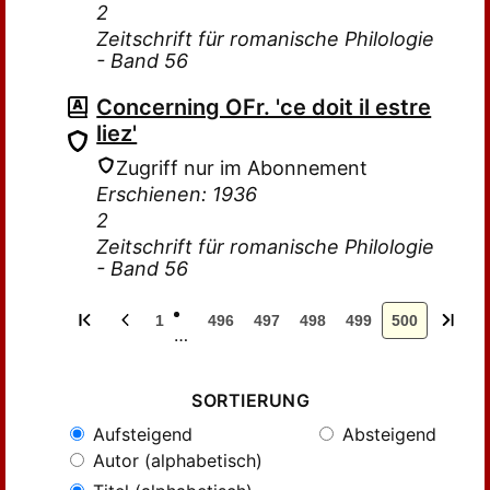
2
Zeitschrift für romanische Philologie
- Band 56
Concerning OFr. 'ce doit il estre
liez'
Zugriff nur im Abonnement
Erschienen: 1936
2
Zeitschrift für romanische Philologie
- Band 56
1
496
497
498
499
500
…
SORTIERUNG
Aufsteigend
Absteigend
Autor (alphabetisch)