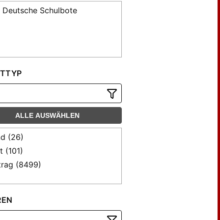
 Deutsche Schulbote
TTYP
ALLE AUSWÄHLEN
d (26)
t (101)
trag (8499)
REN