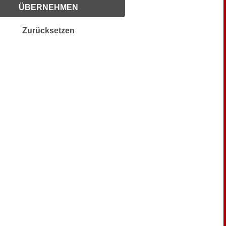
ÜBERNEHMEN
ak, Vincenz (40)
g, Roman (17)
Zurücksetzen
ssler, Martin (13)
brich, Wilhelm (124)
erich, ... (26)
mann, ... von (9)
in, Jules Gabriel (10)
... (28)
S. (15)
teler, Wilhelm Emanuel von (12)
nemund, Heinrich August (9)
chmayr, L. (10)
pp, ... (9)
tsch, R. (12)
ler, M. (18)
s, ... (10)