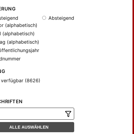
ERUNG
teigend
Absteigend
r (alphabetisch)
l (alphabetisch)
ag (alphabetisch)
ffentlichungsjahr
dnummer
NG
 verfügbar (8626)
CHRIFTEN
ALLE AUSWÄHLEN