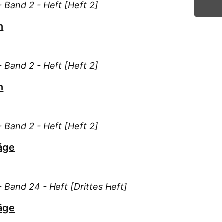
 Band 2 - Heft [Heft 2]
Has
n
Hau
Hei
Hil
 Band 2 - Heft [Heft 2]
Hub
Hör
n
Jan
K., 
K., 
 Band 2 - Heft [Heft 2]
Ket
äge
Kie
Kir
Kna
 Band 24 - Heft [Drittes Heft]
Kne
äge
Kof
Krau