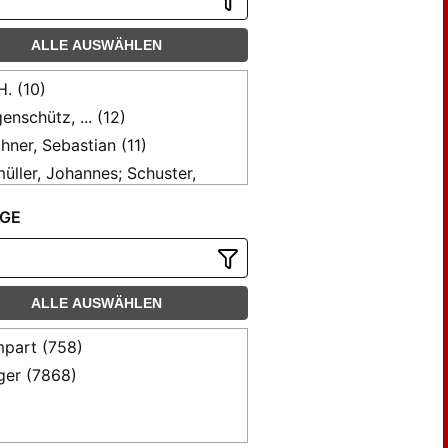
ALLE AUSWÄHLEN
H. (10)
enschütz, ... (12)
hner, Sebastian (11)
üller, Johannes; Schuster,
(14)
GE
kart, J. B. (9)
ler, Fr. (17)
isch, Eugen (37)
J. B. (13)
ALLE AUSWÄHLEN
tsch, Joh. Gg. (53)
part (758)
, ... (18)
ger (7868)
g, ... (15)
... (9)
B. (24)