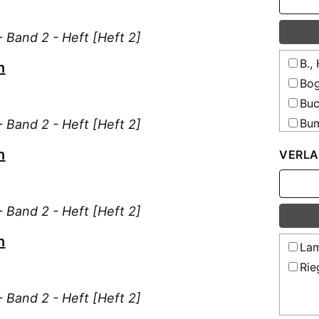
 Band 2 - Heft [Heft 2]
B., 
n
Bog
Buc
Bum
 Band 2 - Heft [Heft 2]
Ignaz 
n
VERLA
Bur
Dob
Dre
 Band 2 - Heft [Heft 2]
E., 
Ebi
n
Lam
Eckl
Rie
Etti
F., 
 Band 2 - Heft [Heft 2]
F., 