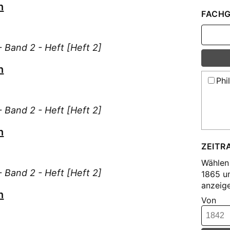
n
F., 
FACHG
F., 
Fec
 Band 2 - Heft [Heft 2]
Feßl
n
G., 
Phi
Gei
Gei
 Band 2 - Heft [Heft 2]
Glü
Glü
n
Guth
ZEITR
Göb
Wählen 
H., 
 Band 2 - Heft [Heft 2]
1865 u
anzeige
H., 
n
H., 
Von
H.,
H.,