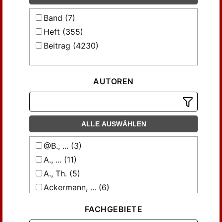
Band (7)
Heft (355)
Beitrag (4230)
AUTOREN
ALLE AUSWÄHLEN
@B., ... (3)
A., ... (11)
A., Th. (5)
Ackermann, ... (6)
Ackermann, E. (6)
FACHGEBIETE
Andreae, Carl (3)