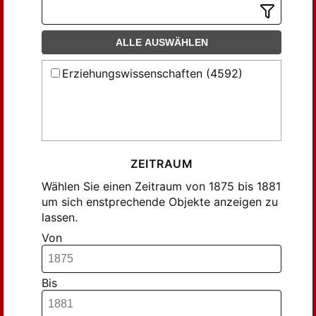
Apelt, Otto (4)
B., G. (4)
ALLE AUSWÄHLEN
B., J. (3)
Balzer, ... (3)
Erziehungswissenschaften (4592)
Balzer, C. (10)
Bartholomäi, Friedrich (6)
Bauer, ... (6)
Berlit, Georg (4)
ZEITRAUM
Bliedner, A. (15)
Wählen Sie einen Zeitraum von 1875 bis 1881
Bochmann, ... (6)
um sich enstprechende Objekte anzeigen zu
Breitenbach, Wilhelm (5)
lassen.
Bräutigam, H. (13)
Von
Bähring, ... (3)
Böse, G. (17)
Bis
Cohn, Hermann (5)
Cohn, Herrmann (13)