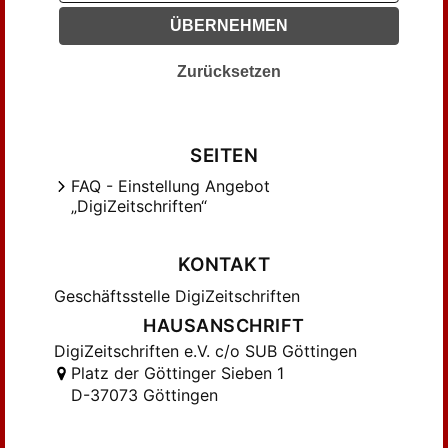
Debbe, C. W. (6)
ÜBERNEHMEN
Delios, J. (3)
Deltos, J. (3)
Zurücksetzen
Douai, Adolph (6)
Ducotterd, X. (12)
F., ... (5)
SEITEN
Firnhaber, Carl Georg (11)
FAQ - Einstellung Angebot
„DigiZeitschriften“
Flügel, O. (12)
Forchhammer, W. (8)
KONTAKT
Formhammer, W. (3)
Frank, Ed. (3)
Geschäftsstelle DigiZeitschriften
G., ... (12)
HAUSANSCHRIFT
G., F. (3)
DigiZeitschriften e.V. c/o SUB Göttingen
Platz der Göttinger Sieben 1
Goering, Hugo (5)
D-37073 Göttingen
Göpfert, ... (6)
Göring, H. (3)