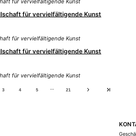
haft für vervielfältigende Kunst
Kunst
Ver
lschaft für vervielfältigende Kunst
Minist
[Elekt
Allge
Einric
haft für vervielfältigende Kunst
Ver
lschaft für vervielfältigende Kunst
Minist
[Elek
Ver
Minist
haft für vervielfältigende Kunst
[Elekt
Sonde
…
3
4
5
21
Wel
Zei
Recht
Abtei
Zei
KONT
<Wür
Geschäf