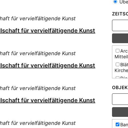
Über
ZEITS
haft für vervielfältigende Kunst
lschaft für vervielfältigende Kunst
Arc
haft für vervielfältigende Kunst
Mitte
Blä
lschaft für vervielfältigende Kunst
Kirch
Die
Die
OBJEK
haft für vervielfältigende Kunst
Gym
lschaft für vervielfältigende Kunst
His
His
His
haft für vervielfältigende Kunst
Ban
Lim