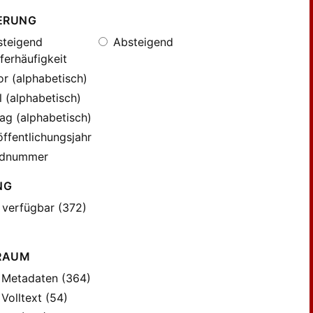
ERUNG
teigend
Absteigend
ferhäufigkeit
r (alphabetisch)
l (alphabetisch)
ag (alphabetisch)
ffentlichungsjahr
dnummer
NG
 verfügbar (372)
RAUM
Metadaten (364)
Volltext (54)