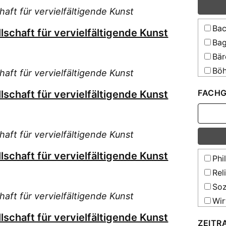
Deuts
haft für vervielfältigende Kunst
Rom
Schulg
[Elek
Stu
Bac
lschaft für vervielfältigende Kunst
Mit
Wei
Bag
Deuts
Wie
Bär
Schulg
[Elek
Böh
haft für vervielfältigende Kunst
Mit
Car
vervie
FACHG
lschaft für vervielfältigende Kunst
Dok
Mit
Sozial
Asien
Fis
Mit
haft für vervielfältigende Kunst
Loe
Archäo
Abtei
Old
lschaft für vervielfältigende Kunst
Phi
Mit
Sch
Rel
Archäo
Ste
Abtei
Soz
Uni
haft für vervielfältigende Kunst
Mit
Wir
Heidel
Freun
Rec
lschaft für vervielfältigende Kunst
Ver
Thüri
ZEITR