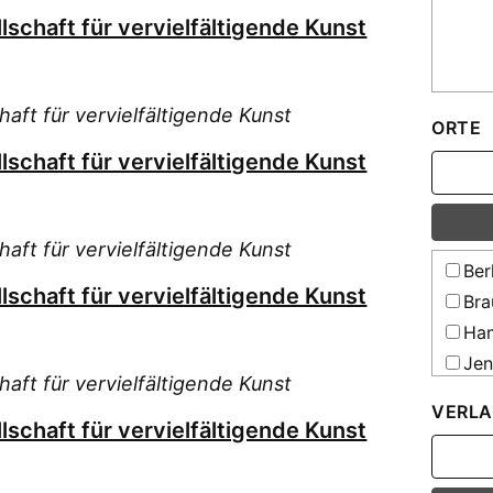
Mat
lschaft für vervielfältigende Kunst
Mit
Musik
Mit
haft für vervielfältigende Kunst
ORTE
Bürge
lschaft für vervielfältigende Kunst
Mit
Mit
Dokum
Sozial
haft für vervielfältigende Kunst
Mit
Ber
lschaft für vervielfältigende Kunst
Mit
Bra
der D
Ham
Staat
Jen
Mit
haft für vervielfältigende Kunst
Verei
Kas
VERLA
Mit
Köl
lschaft für vervielfältigende Kunst
Gesell
Mei
Mit
Mün