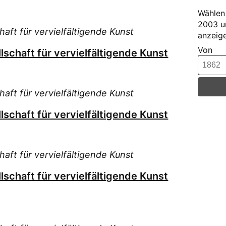
(7)
Erz
Mit
Wählen 
Ver
Freun
Phi
2003 u
Pädag
Vie
haft für vervielfältigende Kunst
Nat
anzeige
[Elek
Wei
Mat
Von
Mit
lschaft für vervielfältigende Kunst
Wen
Geo
Württ
Kunst
de 
Kun
Mon
Mus
haft für vervielfältigende Kunst
Mitgl
Ges
Evang
lschaft für vervielfältigende Kunst
Arc
Nat
Neu
Älter
haft für vervielfältigende Kunst
Beför
der Qu
Geschi
lschaft für vervielfältigende Kunst
Sta
höher
[Elek
Stu