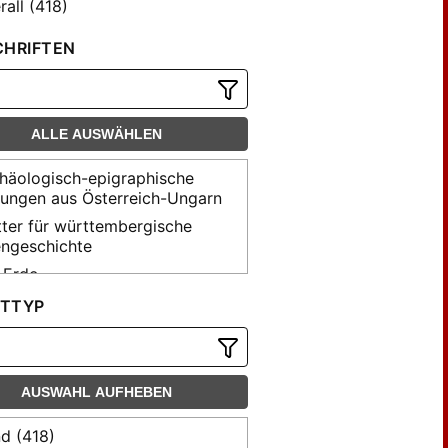
all (418)
CHRIFTEN
ALLE AUSWÄHLEN
häologisch-epigraphische
ilungen aus Österreich-Ungarn
tter für württembergische
engeschichte
 Erde
 Musikforschung
TTYP
nasium <Heidelberg>
toria <Stuttgart>
torische Zeitschrift
AUSWAHL AUFHEBEN
torisches Jahrbuch
d (418)
esblatt