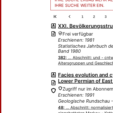
IHRE SUCHE WEITER EIN.
1
2
3
XXI. Bevölkerungsstru
Frei verfügbar
Erschienen: 1981
Statistisches Jahrbuch 
Band 1980
382:
… Abschnitt: und - cn
Altersgruppen und Geschlec
Facies evolution and cy
Lower Permian of East 
Zugriff nur im Abonne
Erschienen: 1991
Geologische Rundschau 
48:
… Abschnitt: normalisier