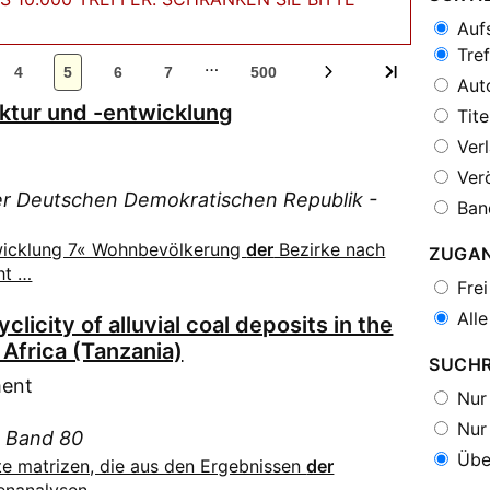
Aufs
Tref
…
4
5
6
7
500
Auto
ktur und -entwicklung
Tite
Verl
Verö
der Deutschen Demokratischen Republik -
Ban
twicklung 7« Wohnbevölkerung
der
Bezirke nach
ZUGA
ht …
Frei
Alle
clicity of alluvial coal deposits in the
Africa (Tanzania)
SUCH
ment
Nur 
Nur 
- Band 80
Über
te matrizen, die aus den Ergebnissen
der