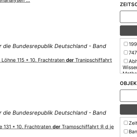
tenanalysen …
ZEITS
19
ür die Bundesrepublik Deutschland - Band
74
 Löhne 115 * 10. Frachtraten
der
Tranipschiffahrt
Abh
Wisse
Mathe
Abh
OBJEK
Kommu
vater
Einri
Act
ür die Bundesrepublik Deutschland - Band
Unive
Zei
Act
e 131 * 10. Frachtraten
der
Trampschiffahrt Я d je
Comen
Ban