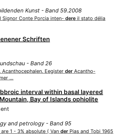
Fra
geord
Hub
Mat
Fra
ildenden Kunst - Band 59.2008
Amtsb
Fra
Kas
Geo
Fra
zu Me
 Signor Conte Porcia inten-
dere
il stato délia
Fre
Kle
Tec
bis zu
Fri
Fre
entha
Kon
Kun
G. 
und B
Fre
Verla
ienener Schriften
Kru
Mus
Alp
Fre
Geb
Kön
Ges
dem G
Fre
Ges
für d
Köp
Arc
Jahre 
Fre
Rundschau - Band 26
Gro
Küm
Ori
ersch
(1302
. Acanthocephalen. Eegister
der
Acantho-
Grü
Lab
Aeg
Veror
Fre
rmer …
(2008
Gut
Lei
Ama
Gra
Kunst
Hah
Ler
bbroic interval within basal layered
Göt
Alter
Har
Lie
ountain, Bay of Islands ophiolite
Hal
Amt
Her
Lie
ment
Stadt
Hal
Her
Lie
Amt
Hal
(9483
ogy and petrology - Band 95
Lothr
Lip
Hal
Hof
are 1 - 3% absolute ( Van
der
Pias and Tobi 1965
Amt
Lüt