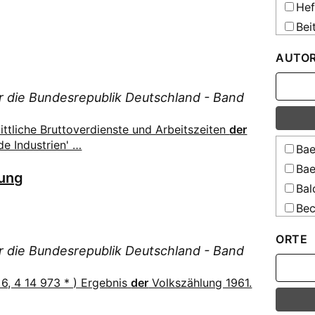
Aeq
Hef
All
Bei
schle
All
AUTO
holst
All
ür die Bundesrepublik Deutschland - Band
Schul
Teuts
ttliche Bruttoverdienste und Arbeitszeiten
der
Resso
e Industrien' …
Bae
All
Bae
All
rung
gesam
Bal
Erzie
Bec
Resso
Bel
All
ORTE
[Elek
Bor
ür die Bundesrepublik Deutschland - Band
All
Bra
[Elek
6, 4 14 973 * ) Ergebnis
der
Volkszählung 1961.
Bre
All
Bru