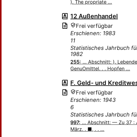
). The propriate …
12 Außenhandel
Frei verfügbar
Erschienen: 1983
11
Statistisches Jahrbuch f
1982
255:
… Abschnitt: ). Lebend
GenuOmIttel. . . Hopfen …
F. Geld- und Kreditwe
Frei verfügbar
Erschienen: 1943
6
Statistisches Jahrbuch f
997:
… Abschnitt: — Zu 37 : 
März. . ■, . . …