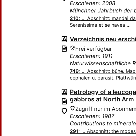
Erschienen: 2008
Münchner Jahrbuch der b
210:
… Abschnitt: mandai dal
Serenissima et se havea …
Verzeichnis neu ersch
Frei verfügbar
Erschienen: 1911
Naturwissenschaftliche 
749:
… Abschnitt: bûhe. Max
cephalen u. parasit. Plattwü
Petrology of a leucoga
gabbros at North Arm M
Zugriff nur im Abonne
Erschienen: 1987
Contributions to mineral
291:
… Abschnitt: the modes 