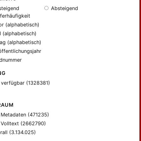
teigend
Absteigend
ferhäufigkeit
r (alphabetisch)
l (alphabetisch)
ag (alphabetisch)
ffentlichungsjahr
dnummer
NG
 verfügbar (1328381)
RAUM
Metadaten (471235)
Volltext (2662790)
all (3.134.025)