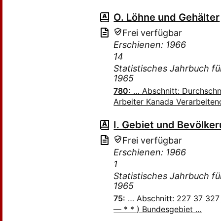
O. Löhne und Gehälter
Frei verfügbar
Erschienen: 1966
14
Statistisches Jahrbuch f
1965
780:
… Abschnitt: Durchschni
Arbeiter Kanada Verarbeitend
I. Gebiet und Bevölke
Frei verfügbar
Erschienen: 1966
1
Statistisches Jahrbuch f
1965
75:
… Abschnitt: 227 37 327 
— * * ) Bundesgebiet …