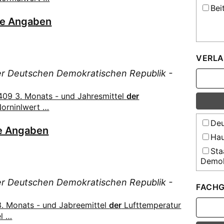
Bei
he Angaben
VERLA
der Deutschen Demokratischen Republik -
09 3. Monats - und Jahresmittel
der
Norninlwert …
Deu
e Angaben
Hau
Sta
Demok
Sta
der Deutschen Demokratischen Republik -
Demok
FACHG
VEB
. Monats - und Jabreemittel
der
Lufttemperatur
l …