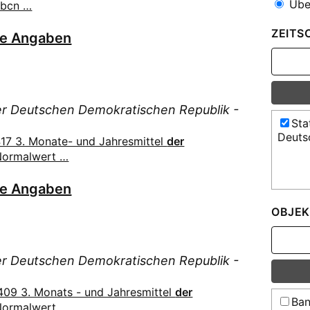
Über
abcn …
ZEITS
he Angaben
der Deutschen Demokratischen Republik -
Sta
Deuts
17 3. Monate- und Jahresmittel
der
Normalwert …
he Angaben
OBJEK
der Deutschen Demokratischen Republik -
09 3. Monats - und Jahresmittel
der
Ban
Normalwert …