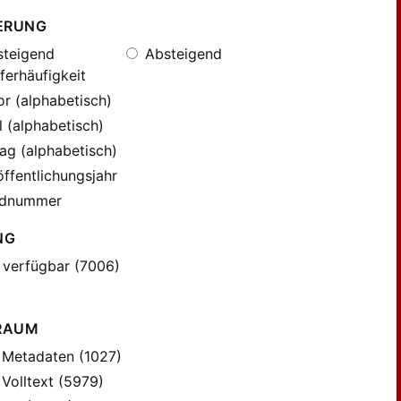
ERUNG
teigend
Absteigend
ferhäufigkeit
r (alphabetisch)
l (alphabetisch)
ag (alphabetisch)
ffentlichungsjahr
dnummer
NG
 verfügbar (7006)
RAUM
Metadaten (1027)
Volltext (5979)