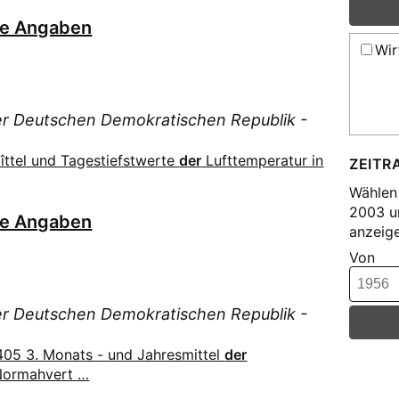
he Angaben
Wir
der Deutschen Demokratischen Republik -
îttel und Tagestiefstwerte
der
Lufttemperatur in
ZEITR
Wählen 
2003 u
he Angaben
anzeige
Von
der Deutschen Demokratischen Republik -
05 3. Monats - und Jahresmittel
der
 Normahvert …