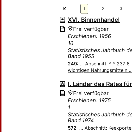
1
2
3
XVI. Binnenhandel
Frei verfügbar
Erschienen: 1956
16
Statistisches Jahrbuch 
Band 1955
249:
… Abschnitt: ^ ^ 237 6
wichtigen Nahrungsmitteln 
I. Länder des Rates fü
Frei verfügbar
Erschienen: 1975
1
Statistisches Jahrbuch 
Band 1974
572:
… Abschnitt: Keexporte