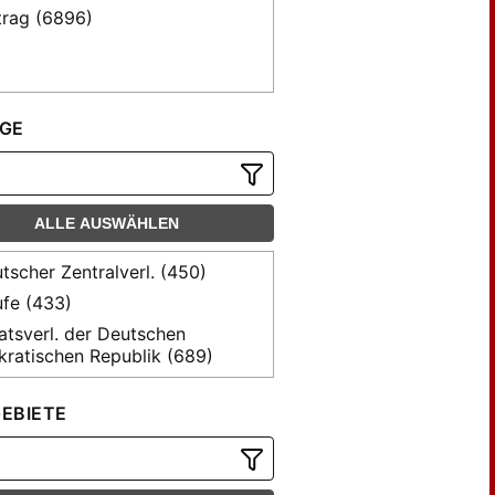
trag (6896)
GE
ALLE AUSWÄHLEN
tscher Zentralverl. (450)
fe (433)
atsverl. der Deutschen
ratischen Republik (689)
atsverlag der Deutschen
ratischen Republik (4903)
EBIETE
 Deutscher Zentralverlag (531)