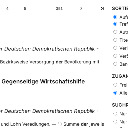
…
SORTI
4
5
351
Aufs
Tref
Auto
Tite
Verl
der Deutschen Demokratischen Republik -
Verö
. Bezirksweise Versorgung
der
Bevölkerung mit
Ban
…
ZUGA
r Gegenseitige Wirtschaftshilfe
Frei
Alle
SUCH
der Deutschen Demokratischen Republik -
Nur 
Nur 
 und Lohn Veredlungen. — ' ) Summe
der
jeweils