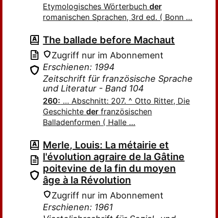
Etymologisches Wörterbuch
der
romanischen Sprachen, 3rd ed. ( Bonn …
The ballade before Machaut
Zugriff nur im Abonnement
Erschienen: 1994
Zeitschrift für französische Sprache
und Literatur - Band 104
260:
… Abschnitt: 207. ^ Otto Ritter, Die
Geschichte
der
französischen
Balladenformen ( Halle …
Merle, Louis: La métairie et
l'évolution agraire de la Gâtine
poitevine de la fin du moyen
âge à la Révolution
Zugriff nur im Abonnement
Erschienen: 1961