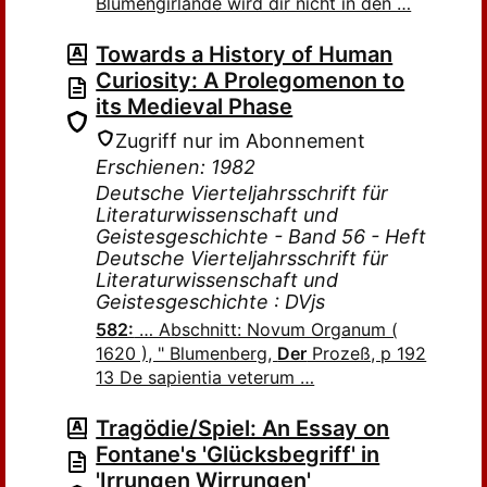
Blumengirlande wird dir nicht in den …
Towards a History of Human
Curiosity: A Prolegomenon to
its Medieval Phase
Zugriff nur im Abonnement
Erschienen: 1982
Deutsche Vierteljahrsschrift für
Literaturwissenschaft und
Geistesgeschichte - Band 56 - Heft
Deutsche Vierteljahrsschrift für
Literaturwissenschaft und
Geistesgeschichte : DVjs
582:
… Abschnitt: Novum Organum (
1620 ), " Blumenberg,
Der
Prozeß, p 192
13 De sapientia veterum …
Tragödie/Spiel: An Essay on
Fontane's 'Glücksbegriff' in
'Irrungen Wirrungen'