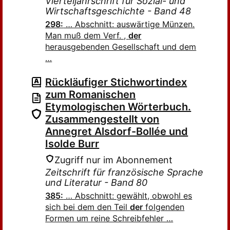
Vierteljahrschrift für Sozial- und
Wirtschaftsgeschichte - Band 48
298:
… Abschnitt: auswärtige Münzen.
Man muß dem Verf. ,
der
herausgebenden Gesellschaft und dem
…
Rückläufiger Stichwortindex
zum Romanischen
Etymologischen Wörterbuch.
Zusammengestellt von
Annegret Alsdorf-Bollée und
Isolde Burr
Zugriff nur im Abonnement
Zeitschrift für französische Sprache
und Literatur - Band 80
385:
… Abschnitt: gewählt, obwohl es
sich bei dem den Teil
der
folgenden
Formen um reine Schreibfehler …