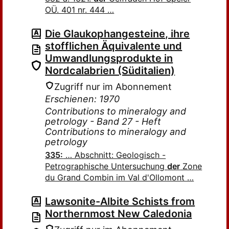
OÜ. 401 nr. 444 …
Die Glaukophangesteine, ihre
stofflichen Äquivalente und
Umwandlungsprodukte in
Nordcalabrien (Süditalien)
Zugriff nur im Abonnement
Erschienen: 1970
Contributions to mineralogy and
petrology - Band 27 - Heft
Contributions to mineralogy and
petrology
335:
… Abschnitt: Geologisch -
Petrographische Untersuchung
der
Zone
du Grand Combin im Val d'Ollomont …
Lawsonite-Albite Schists from
Northernmost New Caledonia