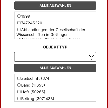
ALLE AUSWÄHLEN
1999
747245320
Abhandlungen der Gesellschaft der
Wissenschaften in Göttingen,
Mathematisch-Physikalische Klasse
Abhandlungen über Preussens
OBJEKTTYP
Kommunalwesen und denkwürdige
vaterländische Gesetze und Einrichtungen
Acta Facultatis Rerum Naturalium
Universitatis Comenianae
ALLE AUSWÄHLEN
Acta mathematica Universitatis
Zeitschrift (674)
Comenianae
Band (11653)
Aequationes mathematicae
Heft (50265)
Allerhöchst privilegierte schleswig-
holsteinische Anzeigen
Beitrag (3071433)
Allerhöchst privilegirte holsteinische