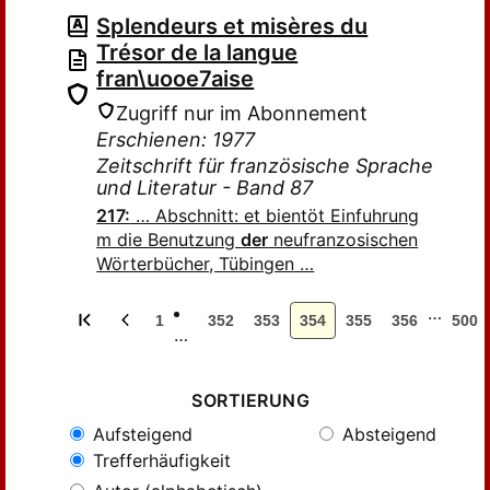
Splendeurs et misères du
Trésor de la langue
fran\uooe7aise
Zugriff nur im Abonnement
Erschienen: 1977
Zeitschrift für französische Sprache
und Literatur - Band 87
217:
… Abschnitt: et bientöt Einfuhrung
m die Benutzung
der
neufranzosischen
Wörterbücher, Tübingen …
…
1
352
353
354
355
356
500
…
SORTIERUNG
Aufsteigend
Absteigend
Trefferhäufigkeit