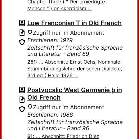
Chapter Three ( "
Der
erniedrigte
Mensch " ) on skepticism …
Low Franconian T in Old French
Zugriff nur im Abonnement
Erschienen: 1979
Zeitschrift für französische Sprache
und Literatur - Band 89
251:
… Abschnitt: Ernst Ochs, Nominale
Stammbüdungslehre
der
schen Dialekte,
3rd ed ( Halle 1926 …
Postvocalic West Germanie þ in
Old French
Zugriff nur im Abonnement
Erschienen: 1986
Zeitschrift für französische Sprache
und Literatur - Band 96
61:
… Abschnitt: Friedrich Diez,